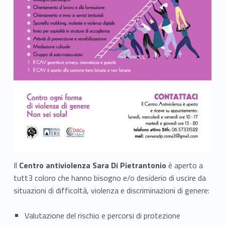
a
n
t
i
v
i
o
l
e
Il
Centro antiviolenza Sara Di Pietrantonio
è aperto a
n
tutt3 coloro che hanno bisogno e/o desiderio di uscire da
situazioni di difficoltà, violenza e discriminazioni di genere:
z
a
Valutazione del rischio e percorsi di protezione