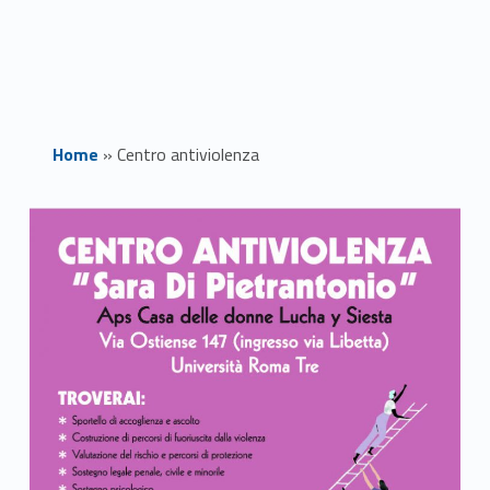
Home
»
Centro antiviolenza
C
e
n
t
r
o