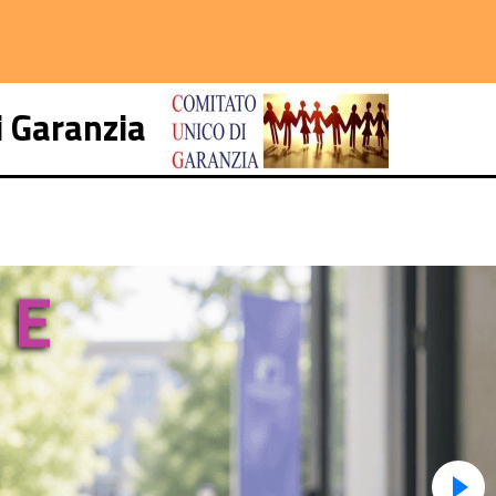
i Garanzia
-16
 E