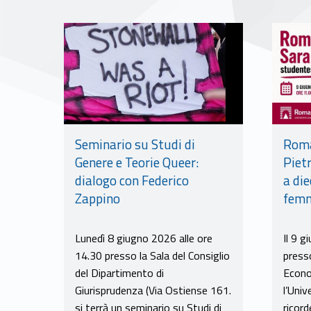
Seminario su Studi di
Roma
Genere e Teorie Queer:
Piet
dialogo con Federico
a die
Zappino
femm
Lunedì 8 giugno 2026 alle ore
Il 9 g
14.30 presso la Sala del Consiglio
presso
del Dipartimento di
Econo
Giurisprudenza (Via Ostiense 161.
l’Univ
si terrà un seminario su Studi di
ricord