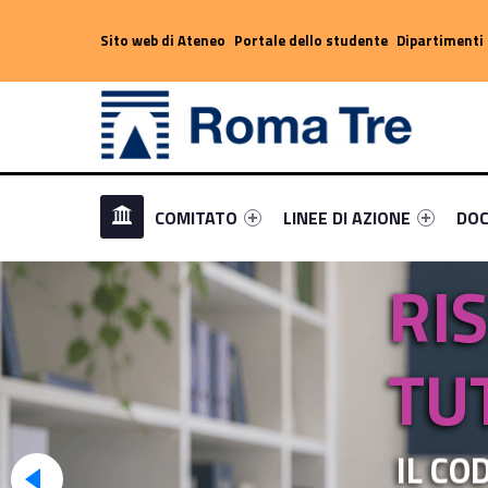
Header info sidebar
Sito web di Ateneo
Portale dello studente
Dipartimenti 
Comitato unico di garanzi
Primary Menu
Link identifier #link-menu-primary-71591-1
Link identifier #link-menu-p
Link 
COMITATO
LINEE DI AZIONE
DOC
RI
TU
IL CO