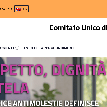
e Scuole
ENG
a
Comitato Unico d
rimary-54485-6
identifier #link-menu-primary-62735-10
Link identifier #link-menu-primary-87716-15
Link identifier #link-menu-primary-77902
UMENTI
EVENTI
APPROFONDIMENTI
SPETTO, DIGNITÀ
TELA
DICE ANTIMOLESTIE DEFINISCE