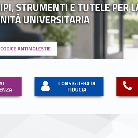
IPI, STRUMENTI E TUTELE PER L
NITÀ UNIVERSITARIA
L CODICE ANTIMOLESTIE
RO
CONSIGLIERA DI
LENZA
FIDUCIA