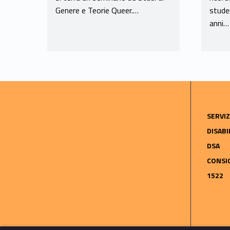
Genere e Teorie Queer.…
stude
anni…
SERVIZ
DISABI
DSA
CONSIG
1522
Skip back to navigation